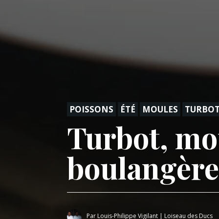
POISSONS
ÉTÉ
MOULES
TURBO
Turbot, mo
boulangère
Par
Louis-Philippe Vigilant
|
Loiseau des Ducs