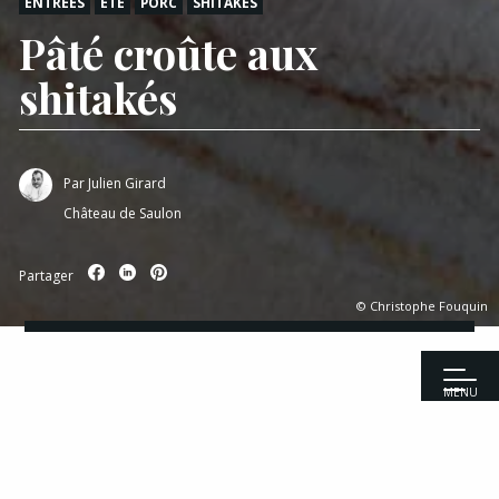
ENTRÉES
ÉTÉ
PORC
SHITAKÉS
Pâté croûte aux
shitakés
Par
Julien Girard
Château de Saulon
Partager
© Christophe Fouquin
MENU
Accueil
|
Recettes
|
Entrées
|
Pâté croûte aux shitakés