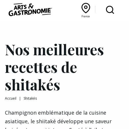
Recettes
France
Reportages
Bourgogne Franche‑Comté
Lyon Rhône‑Alpes
France
Actualités
Nos meilleures
Interviews
recettes de
shitakés
Accueil
|
Shitakés
Champignon emblématique de la cuisine
asiatique, le shiitaké développe une saveur