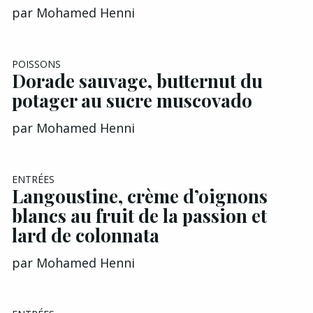
par
Mohamed Henni
EXCLU A&G
POISSONS
Dorade sauvage, butternut du
potager au sucre muscovado
par
Mohamed Henni
EXCLU A&G
ENTRÉES
Langoustine, crème d’oignons
blancs au fruit de la passion et
lard de colonnata
par
Mohamed Henni
EXCLU A&G