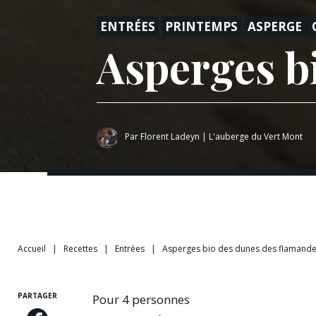
ENTRÉES
PRINTEMPS
ASPERGE
Asperges b
Par
Florent Ladeyn
|
L'auberge du Vert Mont
Accueil
|
Recettes
|
Entrées
|
Asperges bio des dunes des flamand
PARTAGER
Pour 4 personnes