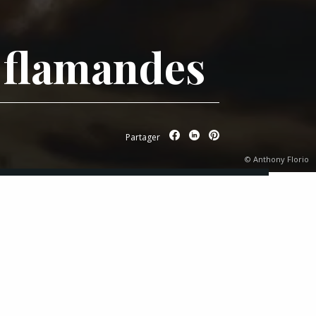
 flamandes
Partager
© Anthony Florio