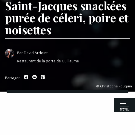
Saint-Jacques snackées
purée de céleri, poire et
noisettes
Par
David Ardoint
Restaurant de la porte de Guillaume
Partager
© Christophe Fouquin
MENU
Accueil
|
Recettes
|
Poissons
|
Saint-Jacques snackées purée de
céleri, poire et noisettes