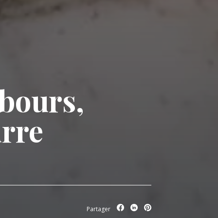
bours,
urre
Partager