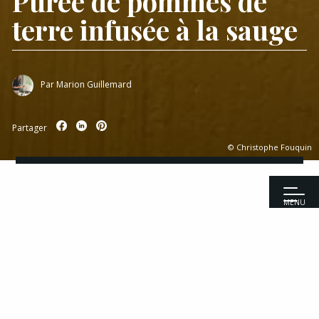
Purée de pommes de
terre infusée à la sauge
Par
Marion Guillemard
Partager
© Christophe Fouquin
MENU
Accueil
|
Recettes
|
Accompagnements
|
Purée de pommes de
terre infusée à la sauge
Recettes
Entrées
Viandes