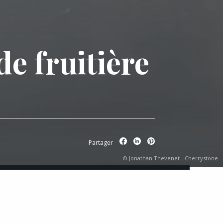
e fruitière
Partager
© Jonathan Thevenet - Cherrystone