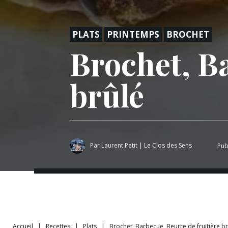
PLATS
PRINTEMPS
BROCHET
Brochet, Ba
brûlé
Par
Laurent Petit
|
Le Clos des Sens
Pub
Accueil
|
Recettes
|
Plats
|
Brochet, Barbecue, Beurre de fruitière br