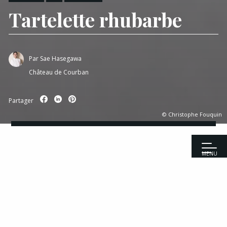
Tartelette rhubarbe
Par
Sae Hasegawa
Château de Courban
Partager
© Christophe Fouquin
MENU
Accueil
|
Recettes
|
Desserts
|
Tartelette rhubarbe
Recettes
Entrées