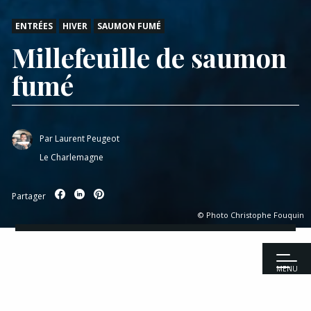
ENTRÉES
HIVER
SAUMON FUMÉ
Millefeuille de saumon
fumé
Par
Laurent Peugeot
Le Charlemagne
Partager
© Photo Christophe Fouquin
MENU
Accueil
|
Recettes
|
Entrées
|
Millefeuille de saumon fumé