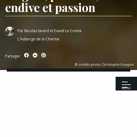
endive et passion
Par
Nicolas Isnard et David Le Comte
L'Auberge de la Charme
Partager
© credits photo Christophe Fouquin
MENU
Accueil
|
Recettes
|
Viandes
|
Magret, pak choï, endive et passion
Recettes
Entrées
Pour 4 personnes
Viandes