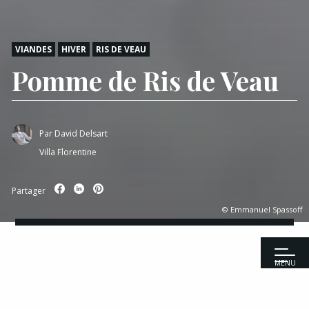
VIANDES
HIVER
RIS DE VEAU
Pomme de Ris de Veau
Par
David Delsart
Villa Florentine
Partager
© Emmanuel Spassoff
MENU
Accueil
|
Recettes
|
Viandes
|
Pomme de Ris de Veau