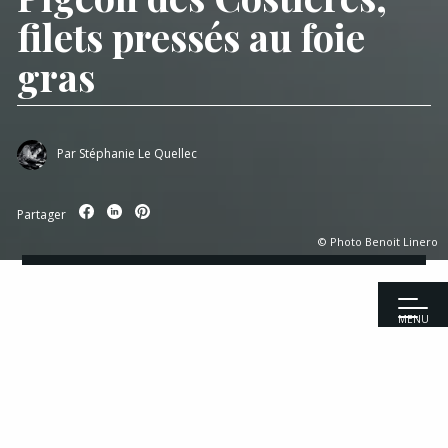
filets pressés au foie
gras
Par
Stéphanie Le Quellec
Partager
© Photo Benoit Linero
MENU
Accueil
|
Recettes
|
Viandes
|
Pigeon des Costières, filets pressés
au foie gras
Recettes
Entrées