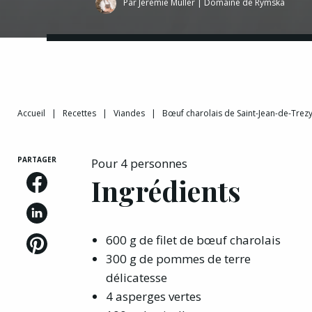
Par
Jérémie Muller
|
Domaine de Rymska
Accueil
|
Recettes
|
Viandes
|
Bœuf charolais de Saint-Jean-de-Trez
PARTAGER
Pour 4 personnes
Ingrédients
600 g de filet de bœuf charolais
300 g de pommes de terre
délicatesse
4 asperges vertes