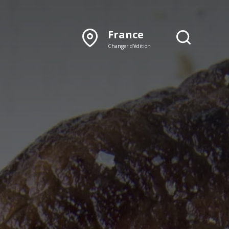
France
Changer d'édition
DÉCOUVRIR NOTRE
ÉDITION PAPIER
Lyon
Rhône‑Alpes