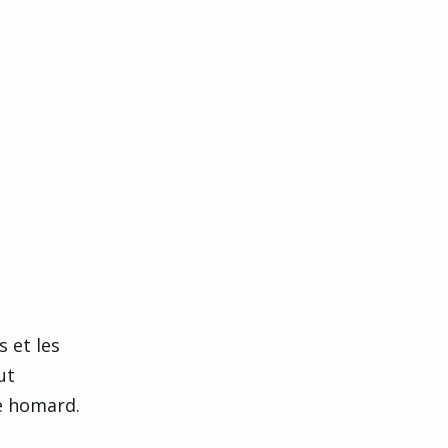
 et les
ut
e homard.