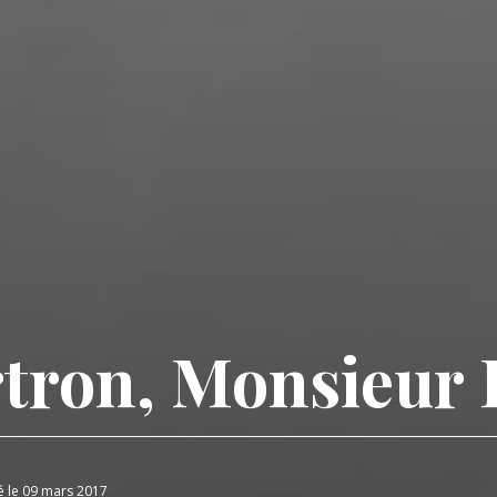
rtron, Monsieur 
é le 09 mars 2017