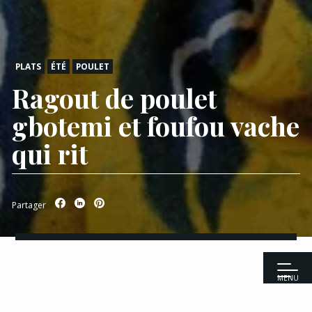
PLATS
ÉTÉ
POULET
Ragout de poulet
gbotemi et foufou vache
qui rit
Partager
MENU