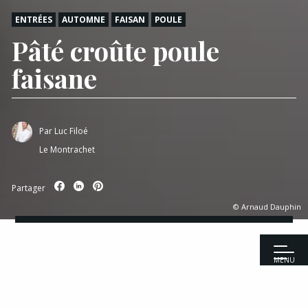
ENTRÉES
AUTOMNE
FAISAN
POULE
Pâté croûte poule
faisane
Par
Luc Filoé
Le Montrachet
Partager
© Arnaud Dauphin
MENU
Accueil
|
Recettes
|
Entrées
|
Pâté croûte poule faisane