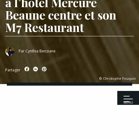
à l’hôtel Mercure
Beaune centre et son
M7 Restaurant
Par
Cynthia Benziane
Partager
© Christophe Fouquin
MENU
Accueil
|
Reportages
|
Prestations sur-mesure à l’hôtel Mercure
Beaune centre et son M7 Restaurant
Recettes