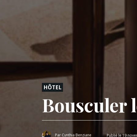
HÔTEL
Bousculer l
Par
Cynthia Benziane
Publié le 19 nov