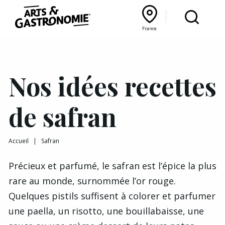
Recettes
France
Reportages
Bourgogne Franche‑Comté
Lyon Rhône‑Alpes
France
Actualités
Nos idées recettes
Interviews
de safran
Accueil
|
Safran
Précieux et parfumé, le safran est l’épice la plus
rare au monde, surnommée l’or rouge.
Quelques pistils suffisent à colorer et parfumer
une paella, un risotto, une bouillabaisse, une