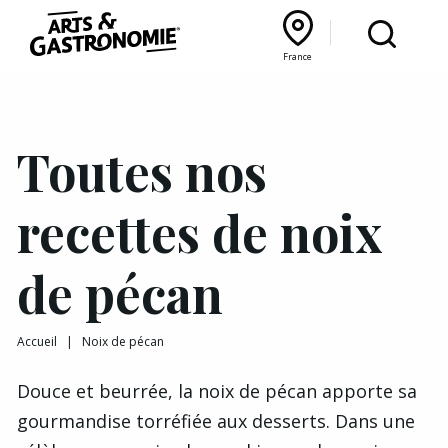
Recettes
France
Reportages
Bourgogne Franche‑Comté
Lyon Rhône‑Alpes
France
Actualités
Toutes nos
Interviews
recettes de noix
de pécan
Accueil
|
Noix de pécan
Douce et beurrée, la noix de pécan apporte sa
gourmandise torréfiée aux desserts. Dans une