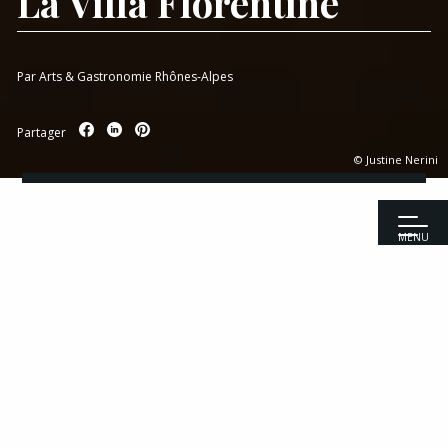
La Villa Florentine
Par
Arts & Gastronomie Rhônes-Alpes
Partager
© Justine Nerini
MENU
Accueil
|
Reportages
|
Hôtel
|
Henri Carlier, nouvelle signature
culinaire de La Villa Florentine
Recettes
Entrées
Viandes
Perchée sur les hauteurs du Vieux Lyon, La Villa
Poissons
Florentine entame un nouveau chapitre de son
Fromages