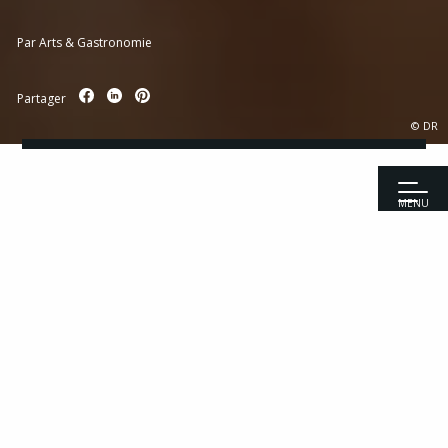
Par
Arts & Gastronomie
Partager
© DR
MENU
Accueil
|
Reportages
|
Galbani x Top Chef : la Dolce Vita continue en
2026
Recettes
Entrées
Viandes
Top Chef 2026 a démarré sur les chapeaux de
Poissons
roues, avec des premiers épisodes intenses qui
Fromages
ont tenu en haleine des millions de
Desserts
téléspectateurs.