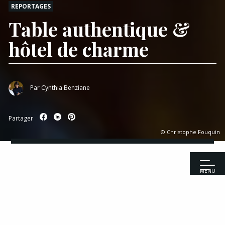
REPORTAGES
Table authentique &
hôtel de charme
Par
Cynthia Benziane
Partager
© Christophe Fouquin
MENU
Accueil
|
Reportages
|
Table authentique & hôtel de charme
Recettes