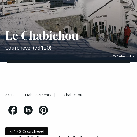
Le Chabichou
Courchevel (73120)
© Colastudio
Accueil
|
Établissements
|
Le Chabichou
73120 Courchevel