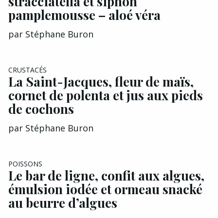
stracciatella et siphon
pamplemousse – aloé véra
par
Stéphane Buron
EXCLU A&G
CRUSTACÉS
La Saint-Jacques, fleur de maïs,
cornet de polenta et jus aux pieds
de cochons
par
Stéphane Buron
EXCLU A&G
POISSONS
Le bar de ligne, confit aux algues,
émulsion iodée et ormeau snacké
au beurre d’algues