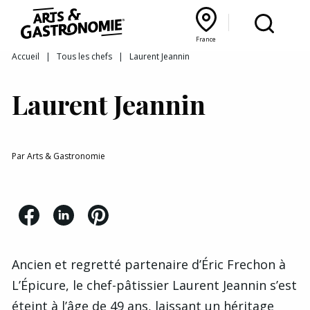
Recettes
France
Reportages
Bourgogne Franche‑Comté
Lyon Rhône‑Alpes
France
Accueil
|
Tous les chefs
|
Laurent Jeannin
Actualités
Laurent Jeannin
Interviews
Par
Arts & Gastronomie
Ancien et regretté partenaire d’
Éric Frechon
à
L’
Épicure,
le chef-pâtissier Laurent Jeannin s’est
éteint à l’âge de 49 ans, laissant un héritage