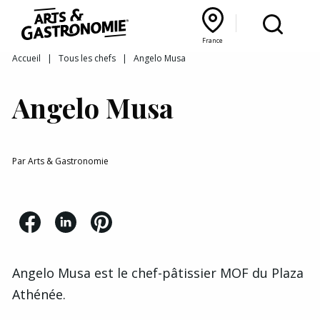
Recettes
France
Reportages
Bourgogne Franche‑Comté
Lyon Rhône‑Alpes
France
Accueil
|
Tous les chefs
|
Angelo Musa
Actualités
Angelo Musa
Interviews
Par
Arts & Gastronomie
Angelo Musa est le chef-pâtissier MOF du
Plaza
Athénée
.