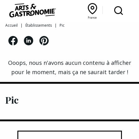
Recettes
France
Reportages
Bourgogne Franche‑Comté
Lyon Rhône‑Alpes
France
Accueil
|
Établissements
|
Pic
Actualités
Interviews
Ooops, nous n'avons aucun contenu à afficher
pour le moment, mais ça ne saurait tarder !
Pic