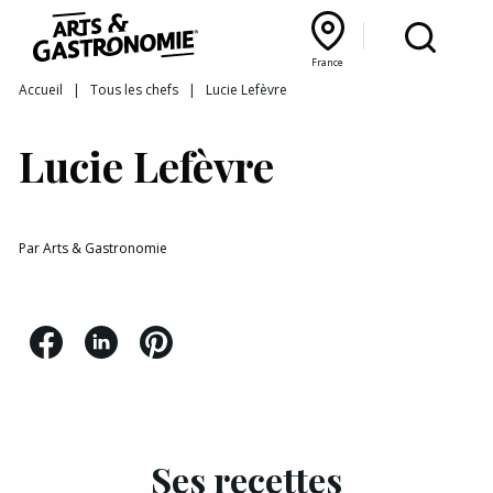
Recettes
France
Reportages
Bourgogne Franche‑Comté
Lyon Rhône‑Alpes
France
Accueil
|
Tous les chefs
|
Lucie Lefèvre
Actualités
Lucie Lefèvre
Interviews
Par
Arts & Gastronomie
Ses recettes