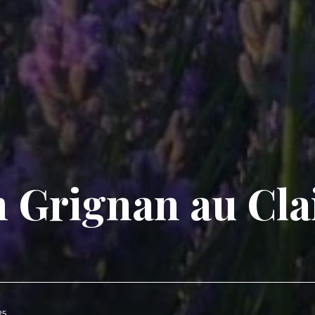
 Grignan au Clai
25