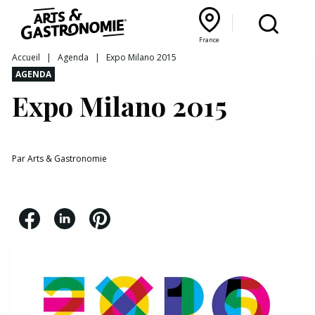
Recettes
France
Reportages
Bourgogne Franche‑Comté
Lyon Rhône‑Alpes
France
Accueil
|
Agenda
|
Expo Milano 2015
AGENDA
Actualités
Expo Milano 2015
Interviews
Par
Arts & Gastronomie