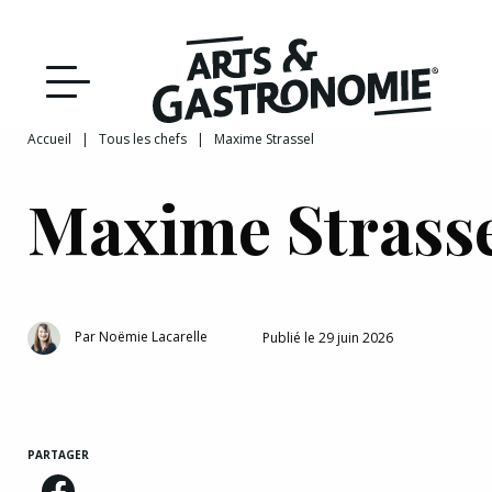
Recettes
Reportages
Accueil
|
Tous les chefs
|
Maxime Strassel
DÉCOUVRIR NOTRE
Actualités
Maxime Strass
ÉDITION PAPIER
Bourgogne
Interviews
Par
Noëmie Lacarelle
Publié le 29 juin 2026
Franche‑Comté
PARTAGER