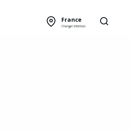
France
Changer d'édition
DÉCOUVRIR NOTRE
ÉDITION PAPIER
Lyon
Rhône‑Alpes