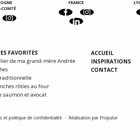
GOGNE
FRANCE
LY
E‑COMTÉ
ES FAVORITES
ACCUEIL
glier de ma grand-mère Andrée
INSPIRATIONS
hes
CONTACT
raditionnelle
nches rôties au four
e saumon et avocat
 et politique de confidentialité
-
Réalisation par Propulse