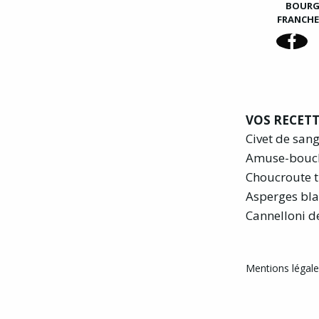
BOUR
FRANCH
VOS RECETT
Civet de san
Amuse-bouc
Choucroute t
Asperges bla
Cannelloni d
Mentions légales