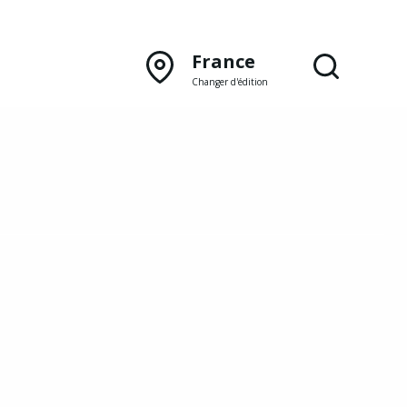
France
Changer d'édition
DÉCOUVRIR NOTRE
ÉDITION PAPIER
Lyon
Rhône‑Alpes