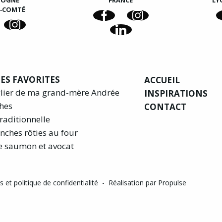
GOGNE
FRANCE
LY
E‑COMTÉ
ES FAVORITES
ACCUEIL
glier de ma grand-mère Andrée
INSPIRATIONS
hes
CONTACT
raditionnelle
nches rôties au four
e saumon et avocat
 et politique de confidentialité
-
Réalisation par Propulse