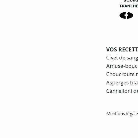
BOUR
FRANCH
VOS RECETT
Civet de san
Amuse-bouc
Choucroute t
Asperges bla
Cannelloni d
Mentions légales