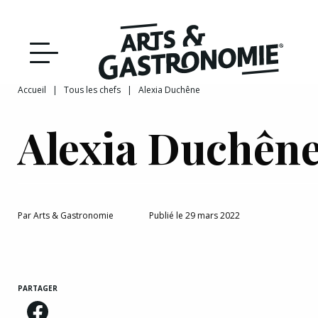
Recettes
Reportages
Accueil
|
Tous les chefs
|
Alexia Duchêne
DÉCOUVRIR NOTRE
Actualités
Alexia Duchên
ÉDITION PAPIER
Bourgogne
Interviews
Par
Arts & Gastronomie
Publié le 29 mars 2022
Franche‑Comté
PARTAGER