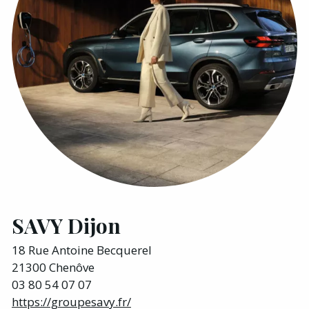
SAVY Dijon
18 Rue Antoine Becquerel
21300 Chenôve
03 80 54 07 07
https://groupesavy.fr/