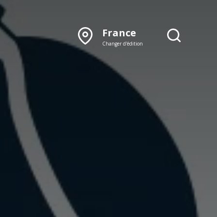
France
Changer d'édition
DÉCOUVRIR NOTRE
ÉDITION PAPIER
Lyon
Rhône‑Alpes