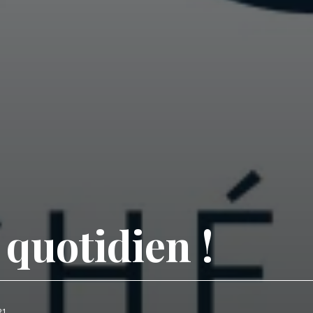
 quotidien !
21