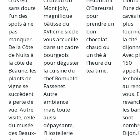
crus est
Château du
restaurant
Llodra 
sans doute
Mont Joly,
O’Bareuzai
l’une d
l’un des
magnifique
pour
caves l
spots à ne
bâtisse du
prendre un
plus
pas
XVIIème siècle
bon
fourni
manquer.
vous accueille
chocolat
la cité
De la Côte
dans un cadre
chaud ou
dijonna
de Nuits à
bourgeois
un thé à
Avec p
la côte de
pour déguster
l’heure du
150
Beaune, les
la cuisine du
tea time.
appella
plants de
chef Romuald
le choi
vigne se
Fassenet.
au ren
succèdent
Autre
vous. 
à perte de
ambiance
revanch
vue. Autre
mais toute
les bar
visite, celle
aussi
sont
du musée
dépaysante,
nombr
des Beaux-
l’Hostellerie
Dijon, l