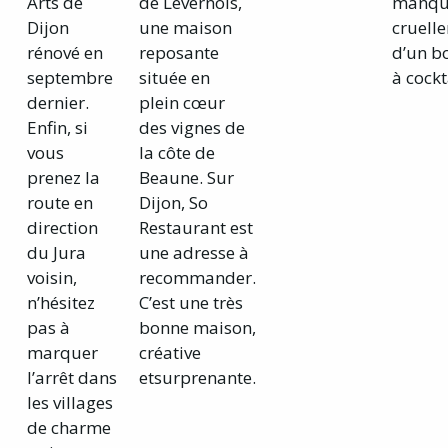
Arts de
de Levernois,
manqu
Dijon
une maison
cruell
rénové en
reposante
d’un b
septembre
située en
à cockt
dernier.
plein cœur
Enfin, si
des vignes de
vous
la côte de
prenez la
Beaune. Sur
route en
Dijon, So
direction
Restaurant est
du Jura
une adresse à
voisin,
recommander.
n’hésitez
C’est une très
pas à
bonne maison,
marquer
créative
l’arrêt dans
etsurprenante.
les villages
de charme