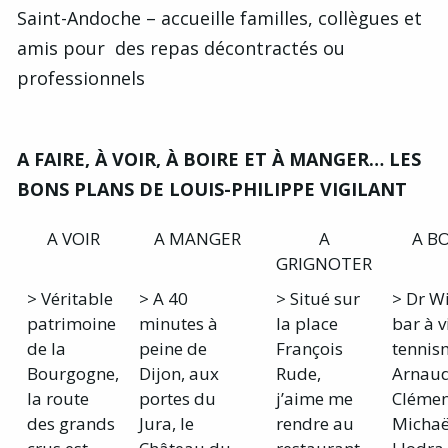
Saint-Andoche – accueille familles, collègues et
amis pour des repas décontractés ou
professionnels
A FAIRE, À VOIR, À BOIRE ET À MANGER… LES
BONS PLANS DE LOUIS-PHILIPPE VIGILANT
A VOIR
A MANGER
A
A B
GRIGNOTER
> Véritable
> A 40
> Situé sur
> Dr Wi
patrimoine
minutes à
la place
bar à v
de la
peine de
François
tennis
Bourgogne,
Dijon, aux
Rude,
Arnau
la route
portes du
j’aime me
Clémen
des grands
Jura, le
rendre au
Michaë