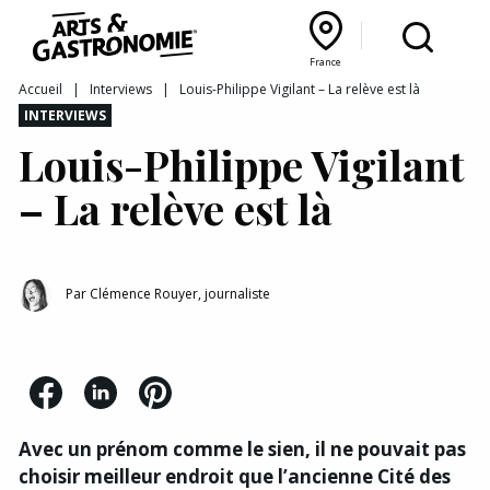
Recettes
France
Reportages
Bourgogne Franche‑Comté
Lyon Rhône‑Alpes
France
Accueil
|
Interviews
|
Louis-Philippe Vigilant – La relève est là
INTERVIEWS
Actualités
Louis-Philippe Vigilant
Interviews
– La relève est là
Par
Clémence Rouyer, journaliste
Avec un prénom comme le sien, il ne pouvait pas
choisir meilleur endroit que l’ancienne Cité des