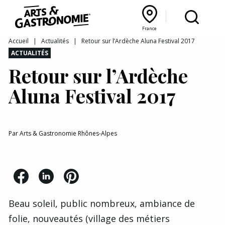
Recettes
France
Reportages
Bourgogne Franche‑Comté
Lyon Rhône‑Alpes
France
Accueil
|
Actualités
|
Retour sur l’Ardèche Aluna Festival 2017
ACTUALITÉS
Actualités
Retour sur l’Ardèche
Interviews
Aluna Festival 2017
Par
Arts & Gastronomie Rhônes-Alpes
Beau soleil, public nombreux, ambiance de
folie, nouveautés (village des métiers