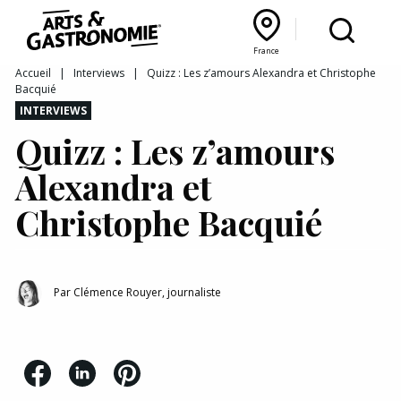
Recettes
France
Reportages
Bourgogne Franche‑Comté
Lyon Rhône‑Alpes
France
Accueil
|
Interviews
|
Quizz : Les z’amours Alexandra et Christophe
Bacquié
Actualités
INTERVIEWS
Quizz : Les z’amours
Interviews
Alexandra et
Christophe Bacquié
Par
Clémence Rouyer, journaliste