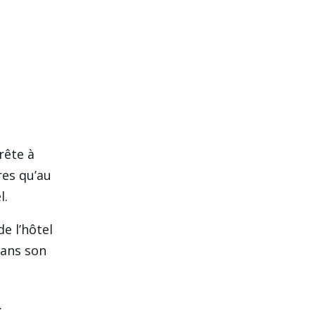
rête à
res qu’au
l.
de l’hôtel
dans son
.