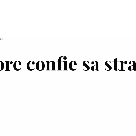
on
re confie sa stra
France