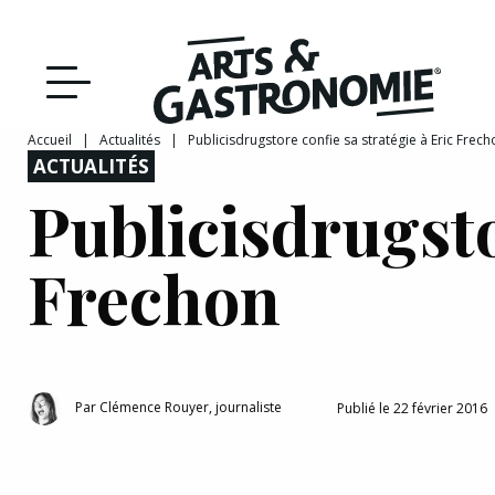
Recettes
Reportages
Accueil
|
Actualités
|
Publicisdrugstore confie sa stratégie à Eric Frech
ACTUALITÉS
DÉCOUVRIR NOTRE
Actualités
Publicisdrugsto
ÉDITION PAPIER
Frechon
Bourgogne
Interviews
Franche‑Comté
Par
Clémence Rouyer, journaliste
Publié le 22 février 2016