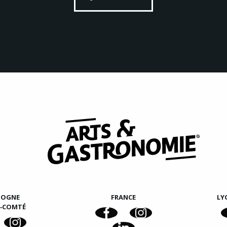
GOGNE
FRANCE
LY
E‑COMTÉ