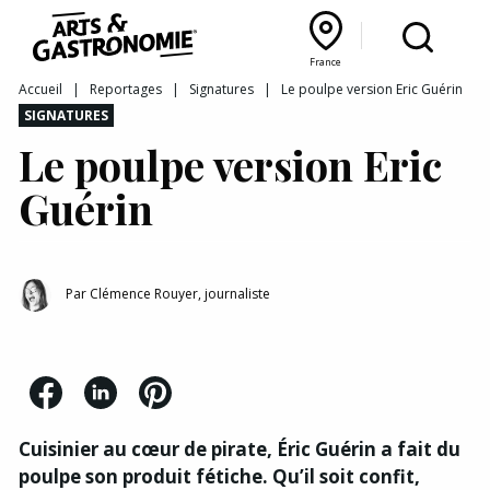
Recettes
France
Reportages
Bourgogne Franche‑Comté
Lyon Rhône‑Alpes
France
Accueil
|
Reportages
|
Signatures
|
Le poulpe version Eric Guérin
SIGNATURES
Actualités
Le poulpe version Eric
Interviews
Guérin
Par
Clémence Rouyer, journaliste
Cuisinier au cœur de pirate, Éric Guérin a fait du
poulpe son produit fétiche. Qu’il soit confit,