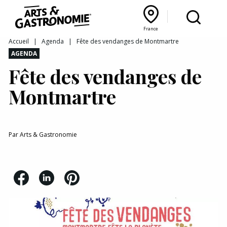
Recettes
France
Reportages
Bourgogne Franche‑Comté
Lyon Rhône‑Alpes
France
Accueil
|
Agenda
|
Fête des vendanges de Montmartre
AGENDA
Actualités
Fête des vendanges de
Interviews
Montmartre
Par
Arts & Gastronomie