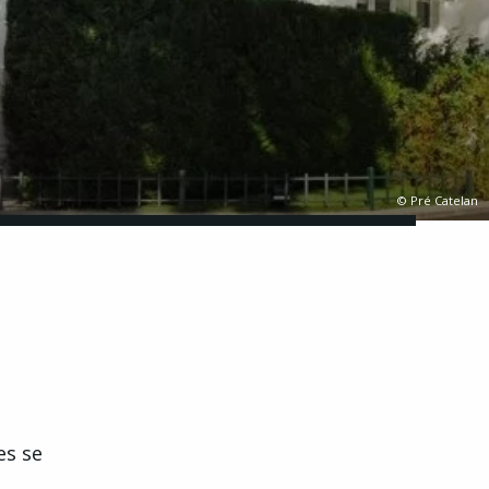
© Pré Catelan
es se