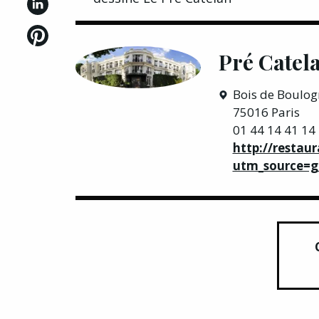
Pré Catel
Bois de Boulog
75016 Paris
01 44 14 41 14
http://restau
utm_source=g