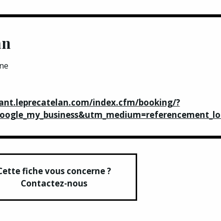
an
ne
rant.leprecatelan.com/index.cfm/booking/?
oogle_my_business&utm_medium=referencement_lo
Cette fiche vous concerne ?
Contactez-nous