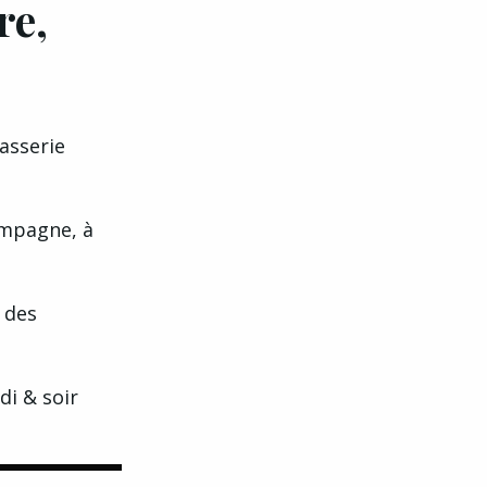
re,
asserie
ampagne, à
 des
di & soir