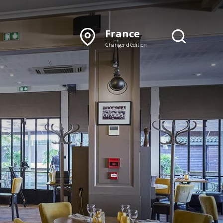
France
Changer d'édition
DÉCOUVRIR NOTRE
ÉDITION PAPIER
Lyon
Rhône‑Alpes