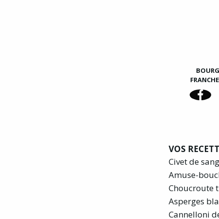
BOUR
FRANCH
VOS RECETT
Civet de san
Amuse-bouc
Choucroute t
Asperges bla
Cannelloni d