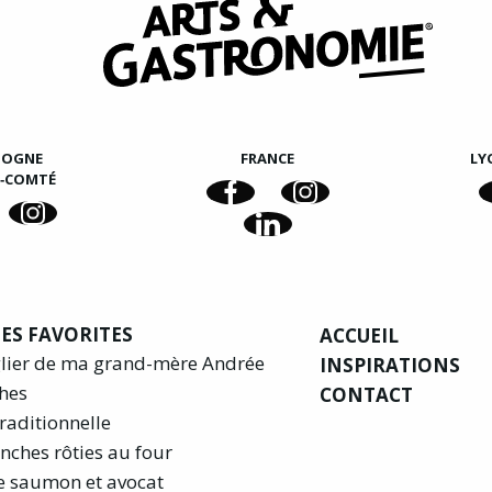
GOGNE
FRANCE
LY
E‑COMTÉ
ES FAVORITES
ACCUEIL
glier de ma grand-mère Andrée
INSPIRATIONS
hes
CONTACT
raditionnelle
nches rôties au four
e saumon et avocat