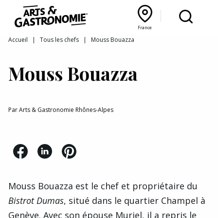
Recettes
France
Reportages
Bourgogne Franche‑Comté
Lyon Rhône‑Alpes
France
Accueil
|
Tous les chefs
|
Mouss Bouazza
Actualités
Mouss Bouazza
Interviews
Par
Arts & Gastronomie Rhônes-Alpes
Mouss Bouazza est le chef et propriétaire du
Bistrot Dumas
, situé dans le quartier Champel à
Genève. Avec son épouse Muriel, il a repris le