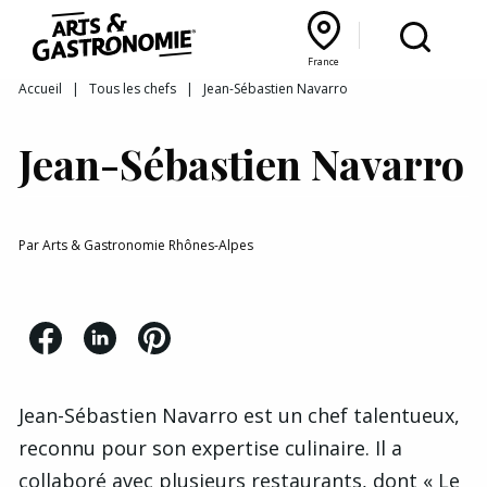
Recettes
France
Reportages
Bourgogne Franche‑Comté
Lyon Rhône‑Alpes
France
Accueil
|
Tous les chefs
|
Jean-Sébastien Navarro
Actualités
Jean-Sébastien Navarro
Interviews
Par
Arts & Gastronomie Rhônes-Alpes
Jean-Sébastien Navarro est un chef talentueux,
reconnu pour son expertise culinaire. Il a
collaboré avec plusieurs restaurants, dont « Le