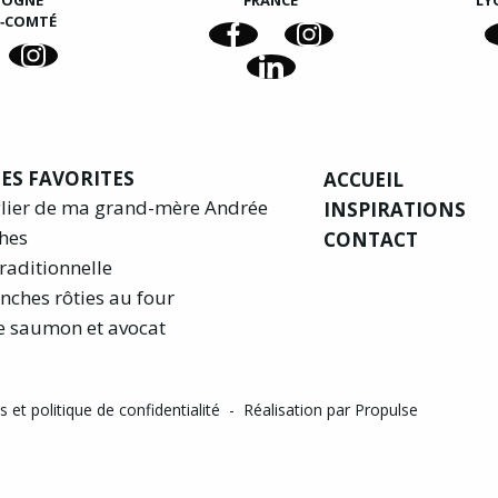
GOGNE
FRANCE
LY
E‑COMTÉ
ES FAVORITES
ACCUEIL
glier de ma grand-mère Andrée
INSPIRATIONS
hes
CONTACT
raditionnelle
nches rôties au four
e saumon et avocat
 et politique de confidentialité
-
Réalisation par Propulse