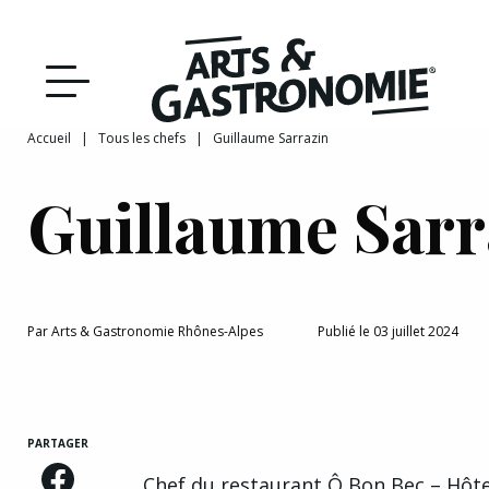
Recettes
Reportages
Accueil
|
Tous les chefs
|
Guillaume Sarrazin
DÉCOUVRIR NOTRE
Actualités
Guillaume Sarr
ÉDITION PAPIER
Bourgogne
Interviews
Par
Arts & Gastronomie Rhônes-Alpes
Publié le 03 juillet 2024
Franche‑Comté
PARTAGER
Chef du restaurant Ô Bon Bec – Hôtel