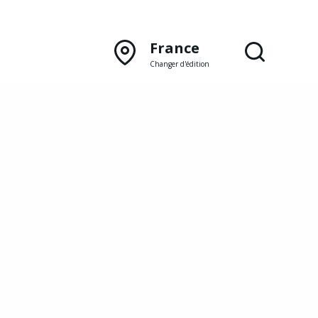
France
Changer d'édition
DÉCOUVRIR NOTRE
ÉDITION PAPIER
Lyon
Rhône‑Alpes