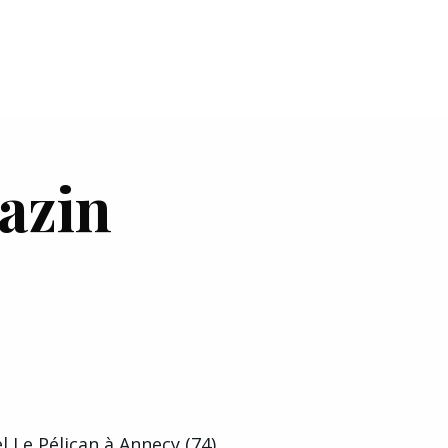
azin
France
 Le Pélican à Annecy (74)