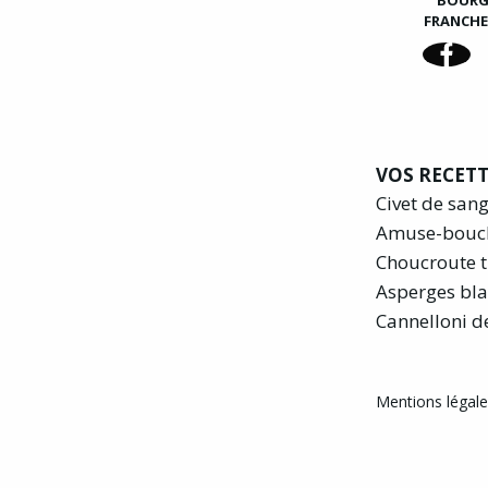
BOUR
FRANCH
VOS RECETT
Civet de san
Amuse-bouc
Choucroute t
Asperges bla
Cannelloni d
Mentions légales