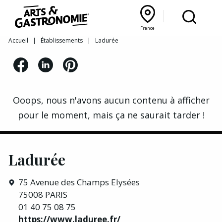
Recettes
France
Reportages
Bourgogne Franche‑Comté
Lyon Rhône‑Alpes
France
Accueil
|
Établissements
|
Ladurée
Actualités
Interviews
Ooops, nous n'avons aucun contenu à afficher
pour le moment, mais ça ne saurait tarder !
Ladurée
75 Avenue des Champs Elysées
75008 PARIS
01 40 75 08 75
https://www.laduree.fr/