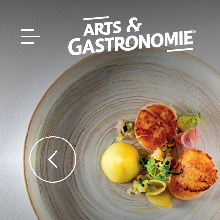
Recettes
Reportages
DÉCOUVRIR NOTRE
Actualités
ÉDITION PAPIER
Bourgogne
Interviews
Franche‑Comté