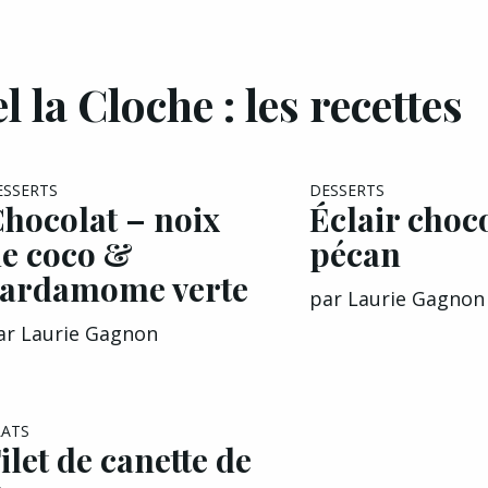
 la Cloche : les recettes
ESSERTS
DESSERTS
hocolat – noix
Éclair choc
e coco &
pécan
ardamome verte
par
Laurie Gagnon
ar
Laurie Gagnon
LATS
ilet de canette de